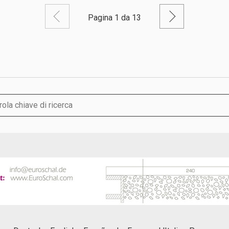
Pagina precedente
Pagina su
Pagina 1 da 13