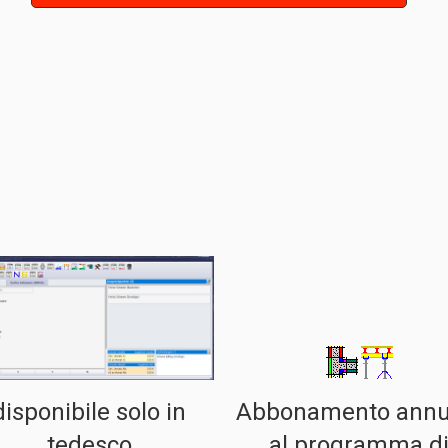
disponibile solo in
Abbonamento annu
tedesco
al programma d