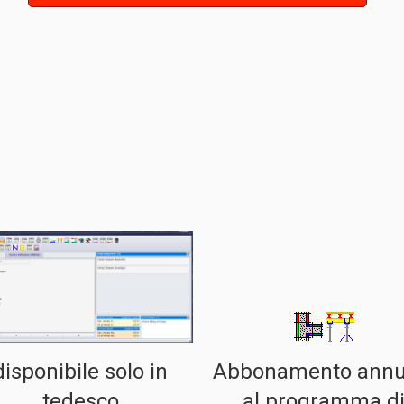
disponibile solo in
Abbonamento annu
tedesco
al programma d