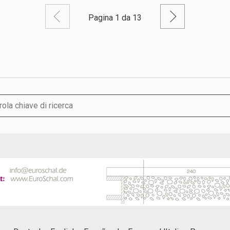
Pagina precedente
Pagina su
Pagina 1 da 13