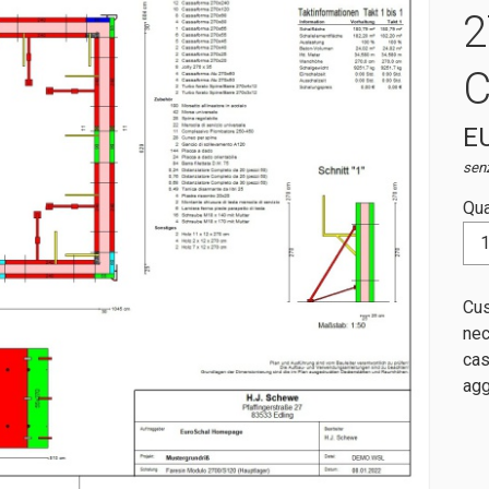
2
EU
sen
Qua
Cus
nec
cas
agg